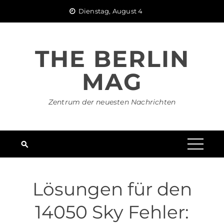
Skip
Dienstag, August 4
to
content
THE BERLIN
MAG
Zentrum der neuesten Nachrichten
Lösungen für den
14050 Sky Fehler: