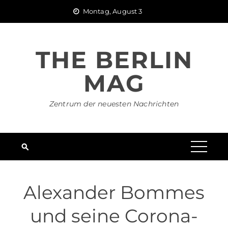
Skip
Montag, August 3
to
content
THE BERLIN
MAG
Zentrum der neuesten Nachrichten
Alexander Bommes
und seine Corona-