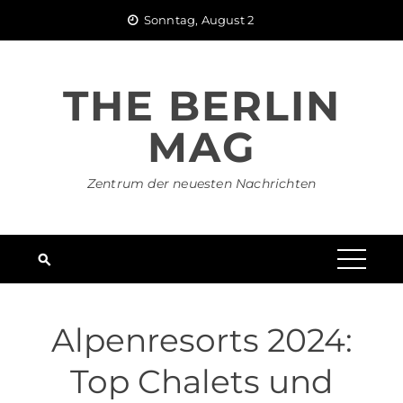
Skip
Sonntag, August 2
to
content
THE BERLIN
MAG
Zentrum der neuesten Nachrichten
Alpenresorts 2024:
Top Chalets und