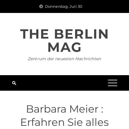
Skip
Donnerstag, Juli 30
to
content
THE BERLIN
MAG
Zentrum der neuesten Nachrichten
Barbara Meier :
Erfahren Sie alles