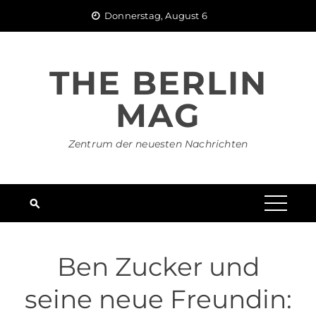
Skip
Donnerstag, August 6
to
content
THE BERLIN
MAG
Zentrum der neuesten Nachrichten
Ben Zucker und
seine neue Freundin: