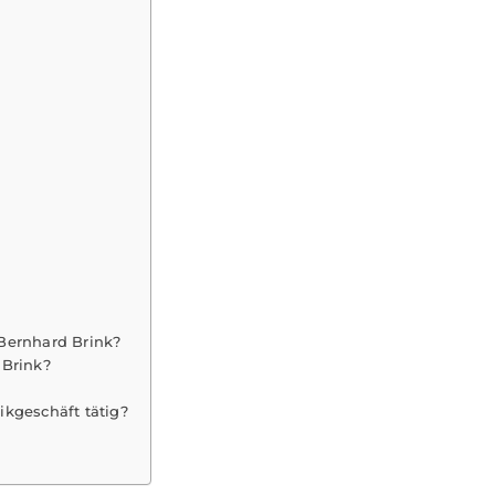
Bernhard Brink?
 Brink?
ikgeschäft tätig?