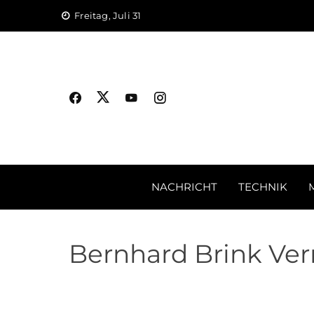
Skip
Freitag, Juli 31
to
content
NACHRICHT
TECHNIK
Bernhard Brink Ver