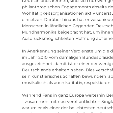
Deutschlands kennen, sind sich nur wenige 
philanthropischen Engagements abseits des
Wohltätigkeitsorganisationen aktiv unterstüt
einsetzen. Darüber hinaus hat er verschied
Menschen in ländlichen Gegenden Deutschl
Mundharmonika beigebracht hat, um ihnen
Ausdrucksmöglichkeiten Hoffnung auf eine
In Anerkennung seiner Verdienste um die 
im Jahr 2010 vom damaligen Bundespräside
ausgezeichnet; damit ist er einer der wenig
Deutschlands erhalten haben. Dies verscha
sein künstlerisches Schaffen bewundern, ab
musikalisch als auch karitativ, respektieren.
Während Fans in ganz Europa weiterhin Ber
– zusammen mit neu veröffentlichten Singles
warum er als einer der beliebtesten deutschen