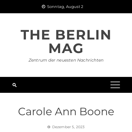
Skip
Sonntag, August 2
to
content
THE BERLIN
MAG
Zentrum der neuesten Nachrichten
Carole Ann Boone
Dezember 5, 2023