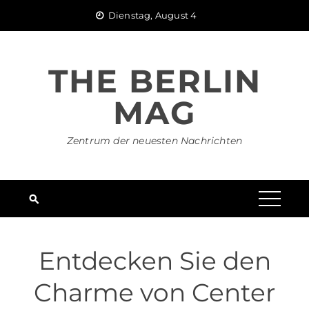
Skip
Dienstag, August 4
to
content
THE BERLIN
MAG
Zentrum der neuesten Nachrichten
Entdecken Sie den
Charme von Center