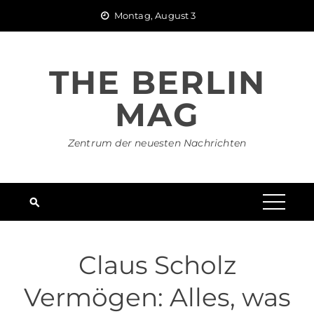
Skip
Montag, August 3
to
content
THE BERLIN
MAG
Zentrum der neuesten Nachrichten
Claus Scholz
Vermögen: Alles, was