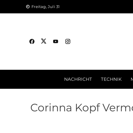
Skip
Freitag, Juli 31
to
content
NACHRICHT
TECHNIK
Corinna Kopf Vermög