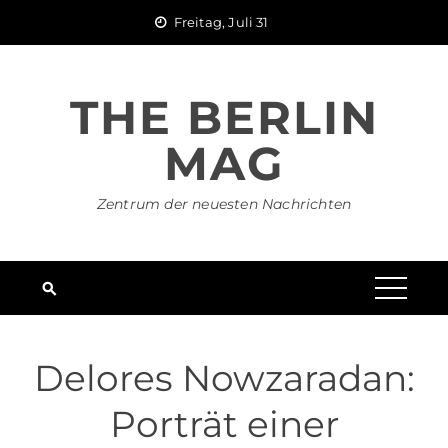
Skip
Freitag, Juli 31
to
content
THE BERLIN
MAG
Zentrum der neuesten Nachrichten
Delores Nowzaradan:
Porträt einer