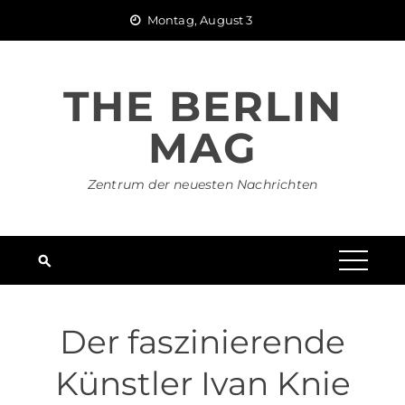
Skip
Montag, August 3
to
content
THE BERLIN
MAG
Zentrum der neuesten Nachrichten
Der faszinierende
Künstler Ivan Knie