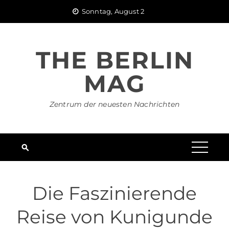
Skip
Sonntag, August 2
to
content
THE BERLIN
MAG
Zentrum der neuesten Nachrichten
Die Faszinierende
Reise von Kunigunde