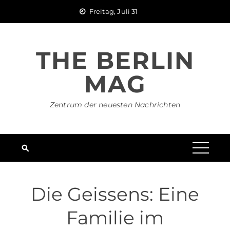
Skip
Freitag, Juli 31
to
content
THE BERLIN
MAG
Zentrum der neuesten Nachrichten
Die Geissens: Eine
Familie im