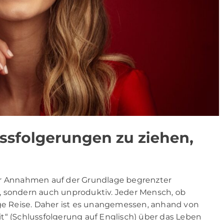
ssfolgerungen zu ziehen,
er Annahmen auf der Grundlage begrenzter
air, sondern auch unproduktiv. Jeder Mensch, ob
ige Reise. Daher ist es unangemessen, anhand von
t“ (Schlussfolgerung auf Englisch) über das Leben