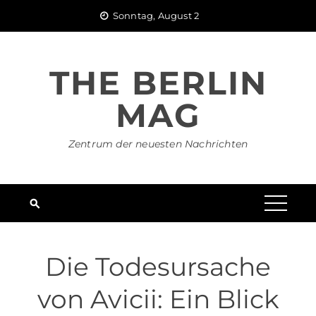
Skip
Sonntag, August 2
to
content
THE BERLIN
MAG
Zentrum der neuesten Nachrichten
Die Todesursache
von Avicii: Ein Blick