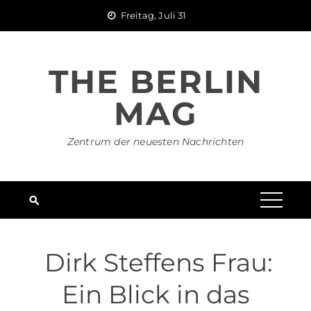
Skip
Freitag, Juli 31
to
content
THE BERLIN
MAG
Zentrum der neuesten Nachrichten
Dirk Steffens Frau:
Ein Blick in das