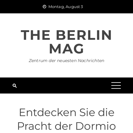
Skip
Montag, August 3
to
content
THE BERLIN
MAG
Zentrum der neuesten Nachrichten
Entdecken Sie die
Pracht der Dormio