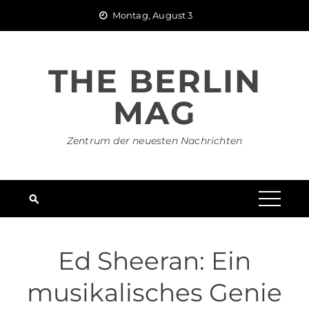
Skip
Montag, August 3
to
content
THE BERLIN
MAG
Zentrum der neuesten Nachrichten
Ed Sheeran: Ein
musikalisches Genie