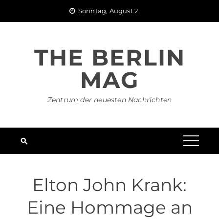
Skip
Sonntag, August 2
to
content
THE BERLIN
MAG
Zentrum der neuesten Nachrichten
Elton John Krank:
Eine Hommage an