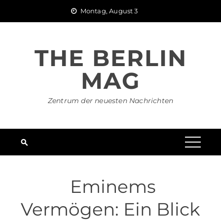
Skip
Montag, August 3
to
content
THE BERLIN
MAG
Zentrum der neuesten Nachrichten
Eminems
Vermögen: Ein Blick