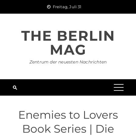
Skip
Freitag, Juli 31
to
content
THE BERLIN
MAG
Zentrum der neuesten Nachrichten
Enemies to Lovers
Book Series | Die