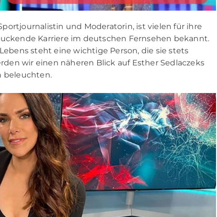
rtjournalistin und Moderatorin, ist vielen für ihre
druckende Karriere im deutschen Fernsehen bekannt.
Lebens steht eine wichtige Person, die sie stets
werden wir einen näheren Blick auf Esther Sedlaczeks
n beleuchten.