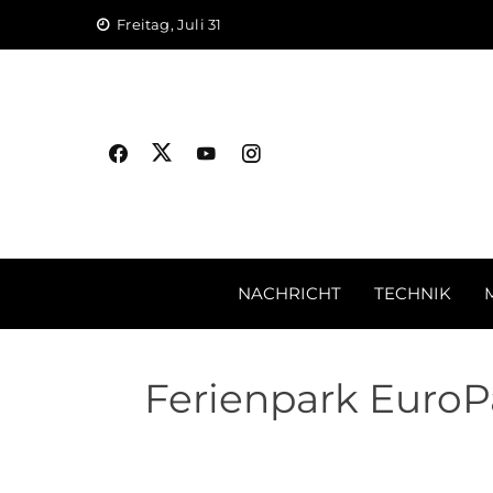
Skip
Freitag, Juli 31
to
content
NACHRICHT
TECHNIK
Ferienpark EuroP