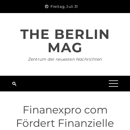
Skip
Freitag, Juli 31
to
content
THE BERLIN
MAG
Zentrum der neuesten Nachrichten
Finanexpro com
Fördert Finanzielle