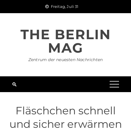
Skip
Freitag, Juli 31
to
content
THE BERLIN
MAG
Zentrum der neuesten Nachrichten
Fläschchen schnell
und sicher erwärmen