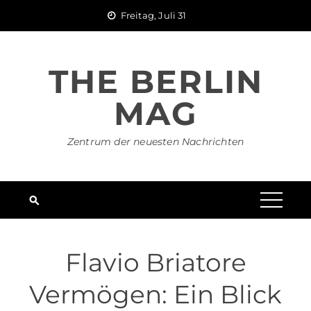
Skip
Freitag, Juli 31
to
content
THE BERLIN
MAG
Zentrum der neuesten Nachrichten
Flavio Briatore
Vermögen: Ein Blick