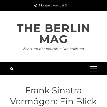
Skip
Montag, August 3
to
content
THE BERLIN
MAG
Zentrum der neuesten Nachrichten
Frank Sinatra
Vermögen: Ein Blick