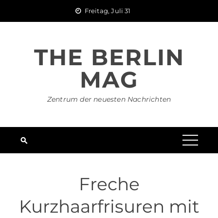
Skip
Freitag, Juli 31
to
content
THE BERLIN
MAG
Zentrum der neuesten Nachrichten
Freche
Kurzhaarfrisuren mit