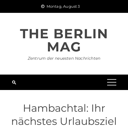
Skip
Montag, August 3
to
content
THE BERLIN
MAG
Zentrum der neuesten Nachrichten
Hambachtal: Ihr
nächstes Urlaubsziel