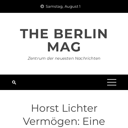
Skip
Samstag, August 1
to
content
THE BERLIN
MAG
Zentrum der neuesten Nachrichten
Horst Lichter
Vermögen: Eine