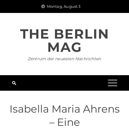
Skip
Montag, August 3
to
content
THE BERLIN
MAG
Zentrum der neuesten Nachrichten
Isabella Maria Ahrens
– Eine