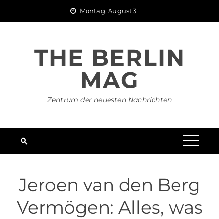
Skip
Montag, August 3
to
content
THE BERLIN
MAG
Zentrum der neuesten Nachrichten
Jeroen van den Berg
Vermögen: Alles, was