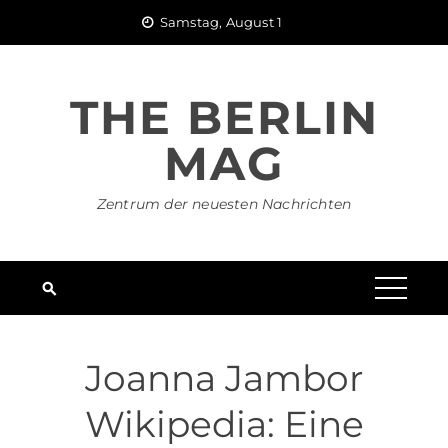
Skip
Samstag, August 1
to
content
THE BERLIN
MAG
Zentrum der neuesten Nachrichten
Joanna Jambor
Wikipedia: Eine