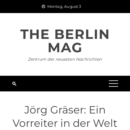
Skip
Montag, August 3
to
content
THE BERLIN
MAG
Zentrum der neuesten Nachrichten
Jörg Gräser: Ein
Vorreiter in der Welt