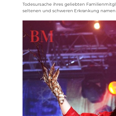
Todesursache ihres geliebten Familienmitgli
seltenen und schweren Erkrankung namens „