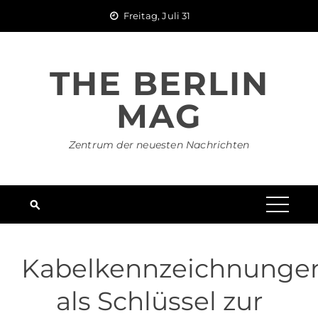
Skip
Freitag, Juli 31
to
content
THE BERLIN
MAG
Zentrum der neuesten Nachrichten
Kabelkennzeichnunge
als Schlüssel zur