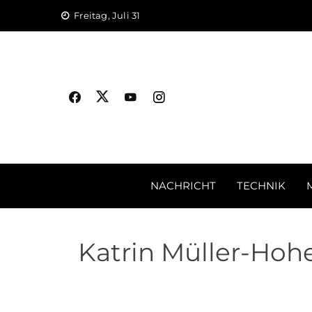
Skip
Freitag, Juli 31
to
content
NACHRICHT
TECHNIK
Katrin Müller-Hohen