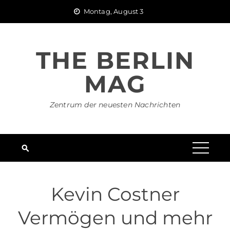
Skip
Montag, August 3
to
content
THE BERLIN
MAG
Zentrum der neuesten Nachrichten
Kevin Costner
Vermögen und mehr