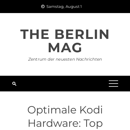
Skip
Samstag, August 1
to
content
THE BERLIN
MAG
Zentrum der neuesten Nachrichten
Optimale Kodi
Hardware: Top