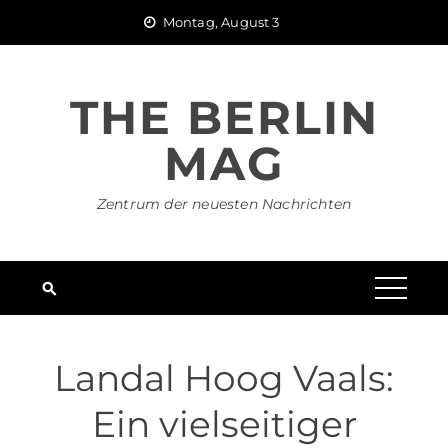
Skip
Montag, August 3
to
content
THE BERLIN
MAG
Zentrum der neuesten Nachrichten
Landal Hoog Vaals:
Ein vielseitiger