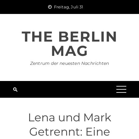
Skip
Freitag, Juli 31
to
content
THE BERLIN
MAG
Zentrum der neuesten Nachrichten
Lena und Mark
Getrennt: Eine