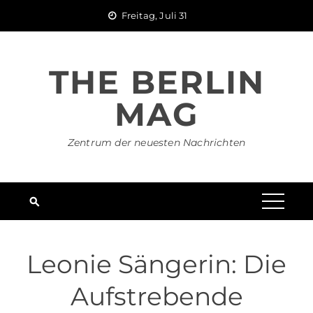
Skip
Freitag, Juli 31
to
content
THE BERLIN
MAG
Zentrum der neuesten Nachrichten
Leonie Sängerin: Die
Aufstrebende