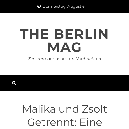
Skip
Donnerstag, August 6
to
content
THE BERLIN
MAG
Zentrum der neuesten Nachrichten
Malika und Zsolt
Getrennt: Eine