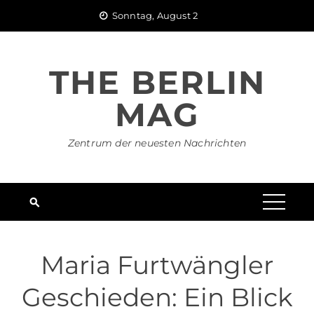
Skip
Sonntag, August 2
to
content
THE BERLIN
MAG
Zentrum der neuesten Nachrichten
Maria Furtwängler
Geschieden: Ein Blick