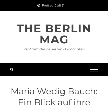
Skip
Freitag, Juli 31
to
content
THE BERLIN
MAG
Zentrum der neuesten Nachrichten
Maria Wedig Bauch:
Ein Blick auf ihre