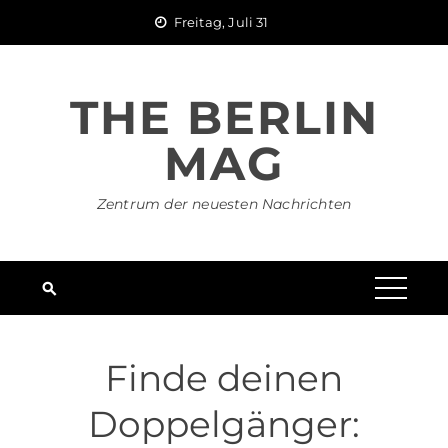
Skip
Freitag, Juli 31
to
content
THE BERLIN
MAG
Zentrum der neuesten Nachrichten
Finde deinen
Doppelgänger: