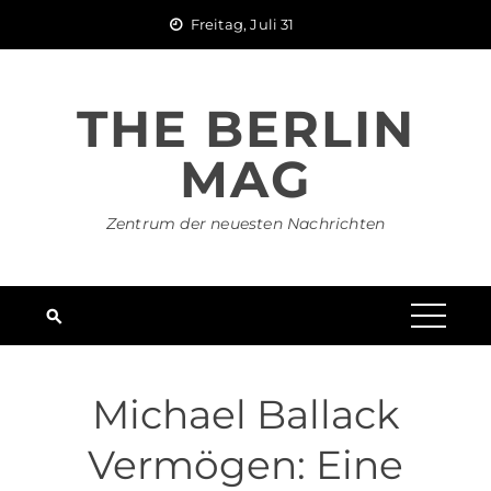
Skip
Freitag, Juli 31
to
content
THE BERLIN
MAG
Zentrum der neuesten Nachrichten
Michael Ballack
Vermögen: Eine