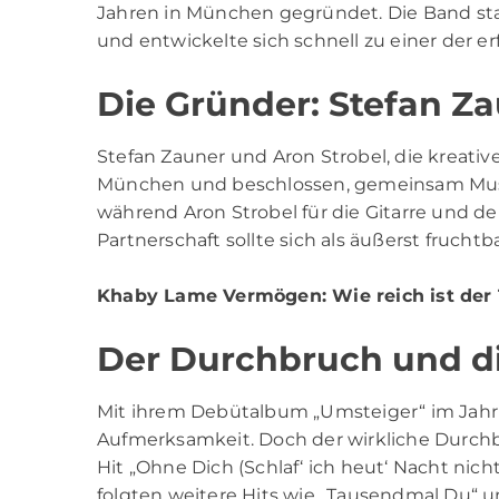
Jahren in München gegründet. Die Band star
und entwickelte sich schnell zu einer der e
Die Gründer: Stefan Z
Stefan Zauner
und Aron Strobel, die kreative
München und beschlossen, gemeinsam Mus
während Aron Strobel für die Gitarre und d
Partnerschaft sollte sich als äußerst fruchtb
Khaby Lame Vermögen
: Wie reich ist der
Der Durchbruch und di
Mit ihrem Debütalbum „Umsteiger“ im Jahr 
Aufmerksamkeit. Doch der wirkliche Durchb
Hit „Ohne Dich (Schlaf‘ ich heut‘ Nacht nich
folgten weitere Hits wie „Tausendmal Du“ u