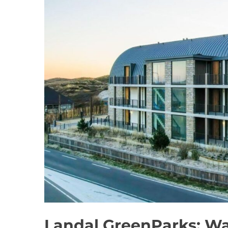
Landal GreenParks: Wa